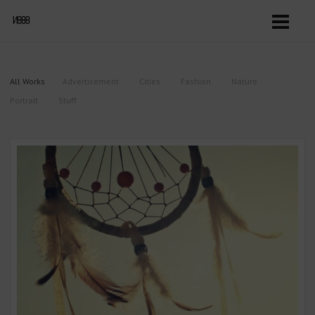
All Works
Advertisement
Cities
Fashion
Nature
Portrait
Stuff